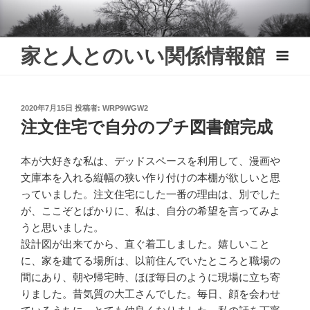
Skip
to
content
家と人とのいい関係情報館
投
2020年7月15日
投稿者:
WRP9WGW2
稿
注文住宅で自分のプチ図書館完成
日:
本が大好きな私は、デッドスペースを利用して、漫画や
文庫本を入れる縦幅の狭い作り付けの本棚が欲しいと思
っていました。注文住宅にした一番の理由は、別でした
が、ここぞとばかりに、私は、自分の希望を言ってみよ
うと思いました。
設計図が出来てから、直ぐ着工しました。嬉しいこと
に、家を建てる場所は、以前住んでいたところと職場の
間にあり、朝や帰宅時、ほぼ毎日のように現場に立ち寄
りました。昔気質の大工さんでした。毎日、顔を会わせ