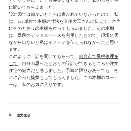
ているうちに、とても仲良くなりました。私の話を丁寧
に聞いてもらえました。
設計図では細かいところは書かれていなかったので、私
は、1㎜単位で本棚の寸法を直接大工さんに伝えて、本当
にそのとおりの本棚を作ってもらいました。その本棚
は、階段のデッドスペースを利用したもので、現場に居
ながら出ないと私はイメージを伝えられなかったと思い
ます。
このように、話を聞いてもらって、
仙台市で屋根修理を
して
、自分の思ったとおりの設計ができるところが注文
住宅の魅力だと感じました。予算に限りがあっても、そ
れに合った提案もしてもらえました。この本棚のコーナ
ーは、私のお気に入りです。
カ
注文住宅
テ
ゴ
リ