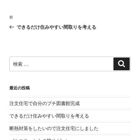
ー
投
過
前
稿
去
できるだけ住みやすい間取りを考える
ナ
の
ビ
投
稿
ゲ
ー
検
検
シ
索
索:
ョ
ン
最近の投稿
注文住宅で自分のプチ図書館完成
できるだけ住みやすい間取りを考える
断熱対策をしたいので注文住宅にしました