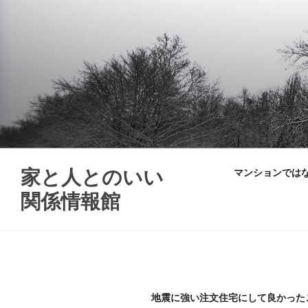
Skip
to
content
家と人とのいい
マンションでは
関係情報館
地震に強い注文住宅にして良かった